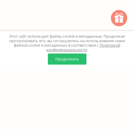
Этот сайт использует файлы cookie и метаданные. Продолжая
просматривать его, вы соглашаетесь на использование нами
файлов cookie и метаданных в соответствии с
Политикой
конфиденциальности
.
0
0
Продолжить
Главная
Каталог
Корзина
Избранное
Профиль
Наверх
+7 (499) 347-24-00
Москва и МО - 24 часа
Перезвоните мне
8 (800) 100-18-37
Бесплатно. Круглосуточно
info@million-buketov.ru