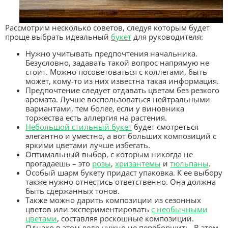
Рассмотрим несколько советов, следуя которым будет
проще выбрать идеальный
букет
для руководителя:
Нужно учитывать предпочтения начальника.
Безусловно, задавать такой вопрос напрямую не
стоит. Можно посоветоваться с коллегами, быть
может, кому-то из них известна такая информация.
Предпочтение следует отдавать цветам без резкого
аромата. Лучше воспользоваться нейтральными
вариантами, тем более, если у виновника
торжества есть аллергия на растения.
Небольшой стильный букет
будет смотреться
элегантно и уместно, а вот больших композиций с
яркими цветами лучше избегать.
Оптимальный выбор, с которым никогда не
прогадаешь – это
розы
,
хризантемы
и
тюльпаны
.
Особый шарм букету придаст упаковка. К ее выбору
также нужно отнестись ответственно. Она должна
быть сдержанных тонов.
Также можно дарить композиции из сезонных
цветов или экспериментировать
с необычными
цветами
, составляя роскошные композиции.
Однако в этом деле нужно не переборщить. В этом