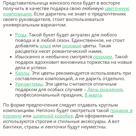
Представительница женского пола будет в восторге
получить в качестве подарка свою любимую
цветочную
композицию
. Если даритель не знает о предпочтениях
своего руководителя, стоит воспользоваться
универсальным вариантом:
Розы
. Такой букет будет актуален для любого
повода и в любой сезон. Единственное, не стоит
добавлять
алые
или
розовые
цветы. Такая
расцветка несет романтический намек.
Изысканно и необычно смотрятся
орхидеи
. Такой
подарок вдохновит виновника торжества на новые
дела и успехи.
Каллы
. Эти цветы рекомендуется использовать при
составлении композиций, а не дарить отдельно.
Хризантемы
. Эти цветы считаются отличным
подарком для особых случаев –
День рождения
,
профессиональный праздник,
8 марта
.
По форме предпочтение следует отдавать круглым
композициям. Неплохо будет смотреться такой
подарок в
корзине
или
шляпной коробке
. Для оформления
используются строгие и стильные аксессуары. А вот
бантики, стразы и ленточки будут неуместны.