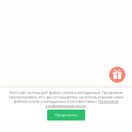
Этот сайт использует файлы cookie и метаданные. Продолжая
просматривать его, вы соглашаетесь на использование нами
файлов cookie и метаданных в соответствии с
Политикой
конфиденциальности
.
0
0
Продолжить
Главная
Каталог
Корзина
Избранное
Профиль
Наверх