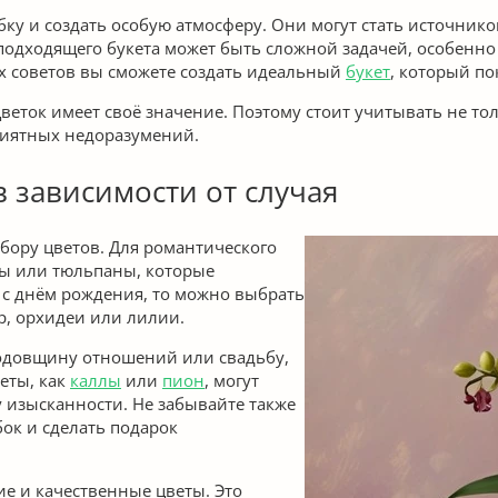
ку и создать особую атмосферу. Они могут стать источнико
одходящего букета может быть сложной задачей, особенно 
х советов вы сможете создать идеальный
букет
, который по
еток имеет своё значение. Поэтому стоит учитывать не тол
риятных недоразумений.
в зависимости от случая
бору цветов. Для романтического
зы или тюльпаны, которые
ь с днём рождения, то можно выбрать
р, орхидеи или лилии.
годовщину отношений или свадьбу,
еты, как
каллы
или
пион
, могут
 изысканности. Не забывайте также
ок и сделать подарок
ие и качественные цветы. Это