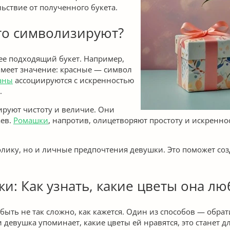
льствие от полученного букета.
то символизируют?
е подходящий букет. Например,
имеет значение: красные — символ
аны
ассоциируются с искренностью
.
ируют чистоту и величие. Они
аев.
Ромашки
, напротив, олицетворяют простоту и искренно
олику, но и личные предпочтения девушки. Это поможет со
: Как узнать, какие цветы она лю
быть не так сложно, как кажется. Один из способов — обра
и девушка упоминает, какие цветы ей нравятся, это станет д