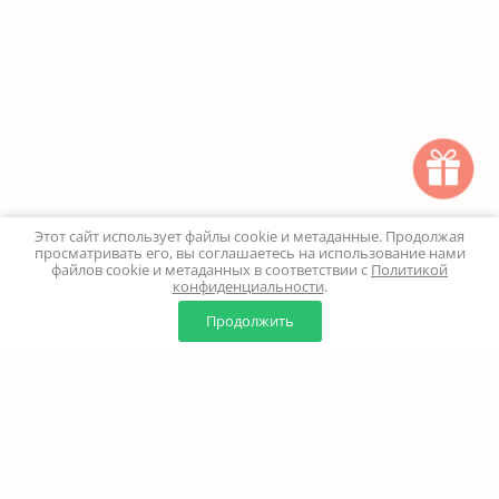
Этот сайт использует файлы cookie и метаданные. Продолжая
просматривать его, вы соглашаетесь на использование нами
файлов cookie и метаданных в соответствии с
Политикой
конфиденциальности
.
0
0
Продолжить
Главная
Каталог
Корзина
Избранное
Профиль
Наверх
+7 (499) 347-24-00
Москва и МО - 24 часа
Перезвоните мне