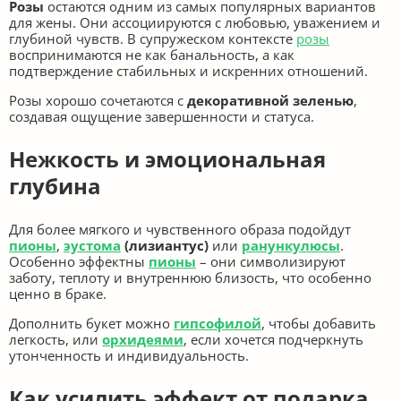
Розы
остаются одним из самых популярных вариантов
для жены. Они ассоциируются с любовью, уважением и
глубиной чувств. В супружеском контексте
розы
воспринимаются не как банальность, а как
подтверждение стабильных и искренних отношений.
Розы хорошо сочетаются с
декоративной зеленью
,
создавая ощущение завершенности и статуса.
Нежкость и эмоциональная
глубина
Для более мягкого и чувственного образа подойдут
пионы
,
эустома
(лизиантус)
или
ранункулюсы
.
Особенно эффектны
пионы
– они символизируют
заботу, теплоту и внутреннюю близость, что особенно
ценно в браке.
Дополнить букет можно
гипсофилой
, чтобы добавить
легкость, или
орхидеями
, если хочется подчеркнуть
утонченность и индивидуальность.
Как усилить эффект от подарка