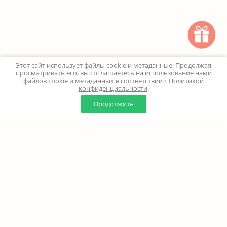
Этот сайт использует файлы cookie и метаданные. Продолжая
просматривать его, вы соглашаетесь на использование нами
файлов cookie и метаданных в соответствии с
Политикой
конфиденциальности
.
0
0
Продолжить
Главная
Каталог
Корзина
Избранное
Профиль
Наверх
+7 (499) 347-24-00
Москва и МО - 24 часа
Перезвоните мне
8 (800) 100-18-37
Бесплатно. Круглосуточно
info@million-buketov.ru